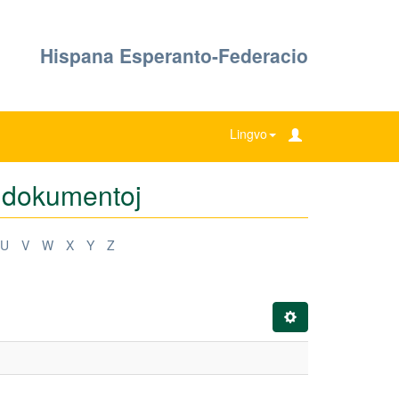
Hispana Esperanto-Federacio
Lingvo
de dokumentoj
U
V
W
X
Y
Z