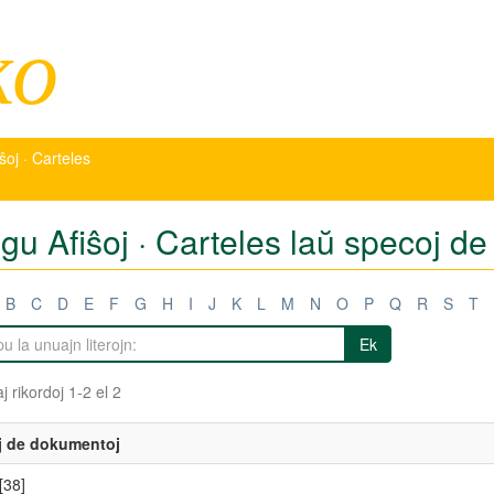
ko
iŝoj · Carteles
igu Afiŝoj · Carteles laŭ specoj 
B
C
D
E
F
G
H
I
J
K
L
M
N
O
P
Q
R
S
T
Ek
j rikordoj 1-2 el 2
j de dokumentoj
[38]