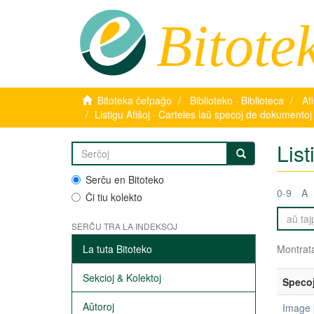
Bitote
Bitoteka ĉefpaĝo
Biblioteko · Biblioteca
Af
Listigu Afiŝoj · Carteles laŭ specoj de dokumentoj
List
Serĉu en Bitoteko
0-9
A
Ĉi tiu kolekto
SERĈU TRA LA INDEKSOJ
La tuta Bitoteko
Montrata
Sekcioj & Kolektoj
Speco
Aŭtoroj
Image