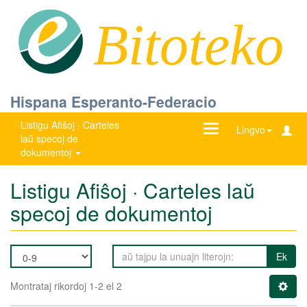
Bitoteko
Hispana Esperanto-Federacio
Listigu Afiŝoj · Carteles
Ŝanĝu
Lingvo
laŭ specoj de
navigadon
dokumentoj
Listigu Afiŝoj · Carteles laŭ
specoj de dokumentoj
Ek
Montrataj rikordoj 1-2 el 2