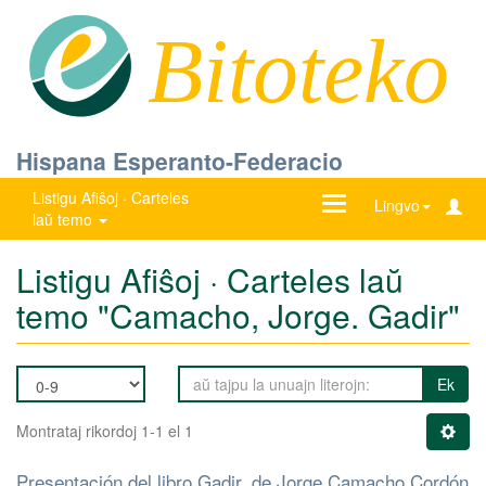
Bitoteko
Hispana Esperanto-Federacio
Listigu Afiŝoj · Carteles
Ŝanĝu
Lingvo
laŭ temo
navigadon
Listigu Afiŝoj · Carteles laŭ
temo "Camacho, Jorge. Gadir"
Ek
Montrataj rikordoj 1-1 el 1
Presentación del libro Gadir, de Jorge Camacho Cordón