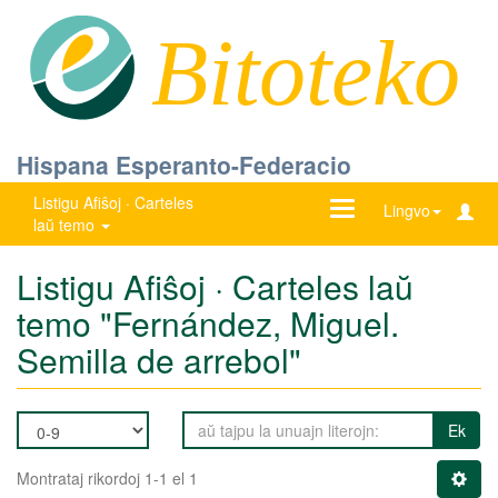
Bitoteko
Hispana Esperanto-Federacio
Listigu Afiŝoj · Carteles
Ŝanĝu
Lingvo
laŭ temo
navigadon
Listigu Afiŝoj · Carteles laŭ
temo "Fernández, Miguel.
Semilla de arrebol"
Ek
Montrataj rikordoj 1-1 el 1