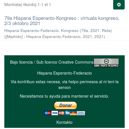
Montrataj rikordoj 1-1 el 1
79a Hispana Esperanto-Kongreso : virtuala kongreso,
2/3 oktobro 2021
Hispana Esperanto-Federacio. Kongreso (79a. 2021. Reta)
(
[Madrido] : Hispana Esperanto-Federacio, 2021
,
2021
)
Bajo licencia / Sub licenco Creative Commons
Hispana Esperanto-Federacio
Via kontribuo estas necesa, via helpo permesos al ni teni la
servon
Necesitamos tu ayuda para mantener el servicio.
Kontakto