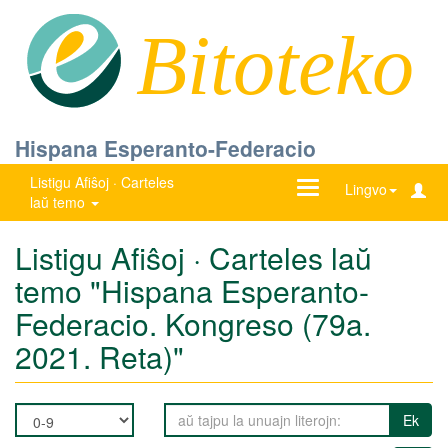
Bitoteko
Hispana Esperanto-Federacio
Listigu Afiŝoj · Carteles
Ŝanĝu
Lingvo
laŭ temo
navigadon
Listigu Afiŝoj · Carteles laŭ
temo "Hispana Esperanto-
Federacio. Kongreso (79a.
2021. Reta)"
Ek