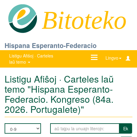
Bitoteko
Hispana Esperanto-Federacio
Listigu Afiŝoj · Carteles
Ŝanĝu
Lingvo
laŭ temo
navigadon
Listigu Afiŝoj · Carteles laŭ
temo "Hispana Esperanto-
Federacio. Kongreso (84a.
2026. Portugalete)"
Ek