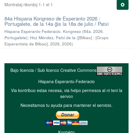
Montrataj rikordoj 1-1 el 1
84a Hispana Kongreso de Esperanto 2026 :
Portugalete, de la 14a ĝis la 18a de julio / Patxi
Hispana Esperanto-Federacio. Kongreso (84a. 2026.
Portugalete)
;
Hoz Méndez, Patxi de la
(
[Bilbao] : [Grupo
Esperantista de Bilbao], 2026
,
2026
)
Bajo licencia / Sub licenco Creative Commons
Hispana Esperanto-Federacio
Via kontribuo estas necesa, via helpo permesos al ni teni la
servon
Necesitamos tu ayuda para mantener el servicio.
Kontakto