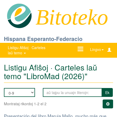
Bitoteko
Hispana Esperanto-Federacio
Listigu Afiŝoj · Carteles
Ŝanĝu
Lingvo
laŭ temo
navigadon
Listigu Afiŝoj · Carteles laŭ
temo "LibroMad (2026)"
Ek
Montrataj rikordoj 1-2 el 2
Presentación del libro Maruja Mallo, mucho más que