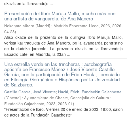
okazis en la librovendejo ...
Presentación del libro Maruja Mallo, mucho más que
una artista de vanguardia, de Ana Manero
Nekonata aŭtoro
(
Madrid] : Madrida Esperanto-Liceo, 2026
,
2026-
04-23
)
Afiŝo okaze de la prezento de la dulingva libro Maruja Mallo,
verkita kaj tradukita de Ana Manero, pri la avangarda pentristino
de la dudeka jarcento. La prezento okazis en la librovendejo
Espacio Late, en Madrido, la 23an ...
Una estrella verde en las trincheras : autobiografía
apócrifa de Francisco Máñez / José Vicente Castillo
García, con la participación de Erich Hackl, licenciado
en Filología Germánica e Hispánica por la Universidad
de Salzburgo.
Castillo García, José Vicente
;
Hackl, Erich
;
Fundación Cajacheste
(
[Cheste] : Ayuntamiento de Cheste, Concejalía de Cultura :
Fundación Cajacheste, 2023
,
2023-01
)
"Presentación de libro. Viernes 20 de enero de 2023, 19:00, salón
de actos de la Fundación Cajacheste"