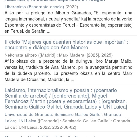
Liberanimo (Esperanto-asocio)
(
2022
)
Afiŝo por la prelego de Alberto Granados, "El esperanto, una
lengua internacional, neutral y sencilla" kaj la prezento de la verko
Esperanto y esperantistas de Teruel = Esperanto kaj esperantistoj
en Teruel, de Serafín ...
II ciclo "Mujeres que cuentan historias que importan" :
encuentro y diálogo con Ana Manero
Nekonata aŭtoro
(
[Madrid] : Marx Madera, [2025]
,
2025
)
Afiŝo okaze de la prezento de la dulingva libro Maruja Mallo,
verkita kaj tradukita de Ana Manero, pri la avangarda pentristino
de la dudeka jarcento. La prezento okazis en la centro Marx
Madera de Orcasitas, Madrido, la ...
Laicismo, internacionalismo y poesía : (poemario
Semilla de arrebol) / [conferenciante], Miguel
Fernández Martín (poeta y esperantista) ; [organizan,
Seminario Galileo Galilei, Granada Laica y UNI Laica]
Universidad de Granada. Seminario Galileo Galilei
;
Granada
Laica
;
UNI Laica
(
[Granada] : Seminario Galileo Galilei : Granada
Laica : UNI Laica, 2022
,
2022-06-02
)