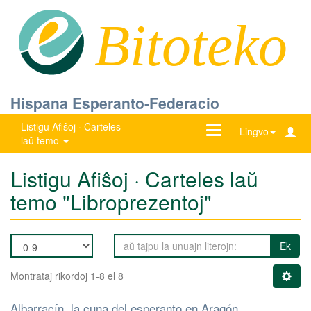
Bitoteko
Hispana Esperanto-Federacio
Listigu Afiŝoj · Carteles
Ŝanĝu
Lingvo
laŭ temo
navigadon
Listigu Afiŝoj · Carteles laŭ
temo "Libroprezentoj"
Ek
Montrataj rikordoj 1-8 el 8
Albarracín, la cuna del esperanto en Aragón