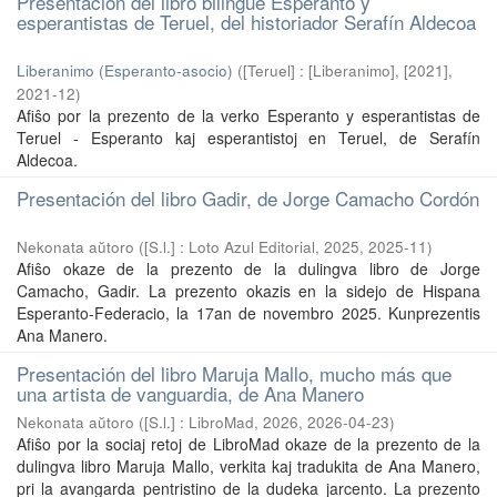
Presentación del libro bilingüe Esperanto y
esperantistas de Teruel, del historiador Serafín Aldecoa
Liberanimo (Esperanto-asocio)
(
[Teruel] : [Liberanimo], [2021]
,
2021-12
)
Afiŝo por la prezento de la verko Esperanto y esperantistas de
Teruel - Esperanto kaj esperantistoj en Teruel, de Serafín
Aldecoa.
Presentación del libro Gadir, de Jorge Camacho Cordón
Nekonata aŭtoro
(
[S.l.] : Loto Azul Editorial, 2025
,
2025-11
)
Afiŝo okaze de la prezento de la dulingva libro de Jorge
Camacho, Gadir. La prezento okazis en la sidejo de Hispana
Esperanto-Federacio, la 17an de novembro 2025. Kunprezentis
Ana Manero.
Presentación del libro Maruja Mallo, mucho más que
una artista de vanguardia, de Ana Manero
Nekonata aŭtoro
(
[S.l.] : LibroMad, 2026
,
2026-04-23
)
Afiŝo por la sociaj retoj de LibroMad okaze de la prezento de la
dulingva libro Maruja Mallo, verkita kaj tradukita de Ana Manero,
pri la avangarda pentristino de la dudeka jarcento. La prezento