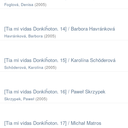
Foglová, Denisa
(
2005
)
[Tia mi vidas Donkiĥoton. 14] / Barbora Havránková
Havránková, Barbora
(
2005
)
[Tia mi vidas Donkiĥoton. 15] / Karolína Schöderová
Schöderová, Karolína
(
2005
)
[Tia mi vidas Donkiĥoton. 16] / Paweł Skrzypek
Skrzypek, Paweł
(
2005
)
[Tia mi vidas Donkiĥoton. 17] / Michał Matros