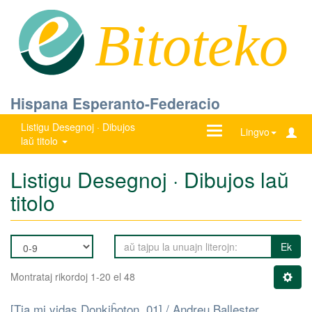
Bitoteko
Hispana Esperanto-Federacio
Listigu Desegnoj · Dibujos
Ŝanĝu
Lingvo
laŭ titolo
navigadon
Listigu Desegnoj · Dibujos laŭ
titolo
Ek
Montrataj rikordoj 1-20 el 48
[Tia mi vidas Donkiĥoton. 01] / Andreu Ballester