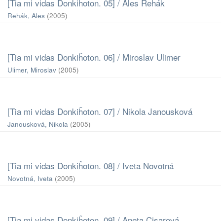
[Tia mi vidas Donkiĥoton. 05] / Ales Rehák
Rehák, Ales
(
2005
)
[Tia mi vidas Donkiĥoton. 06] / Miroslav Ulimer
Ulimer, Miroslav
(
2005
)
[Tia mi vidas Donkiĥoton. 07] / Nikola Janousková
Janousková, Nikola
(
2005
)
[Tia mi vidas Donkiĥoton. 08] / Iveta Novotná
Novotná, Iveta
(
2005
)
[Tia mi vidas Donkiĥoton. 09] / Aneta Cisarová