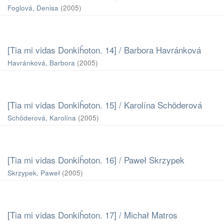
Foglová, Denisa
(
2005
)
[Tia mi vidas Donkiĥoton. 14] / Barbora Havránková
Havránková, Barbora
(
2005
)
[Tia mi vidas Donkiĥoton. 15] / Karolína Schöderová
Schöderová, Karolína
(
2005
)
[Tia mi vidas Donkiĥoton. 16] / Paweł Skrzypek
Skrzypek, Paweł
(
2005
)
[Tia mi vidas Donkiĥoton. 17] / Michał Matros