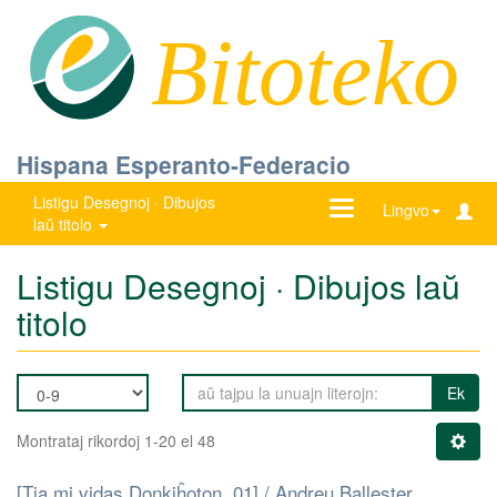
Bitoteko
Hispana Esperanto-Federacio
Listigu Desegnoj · Dibujos
Ŝanĝu
Lingvo
laŭ titolo
navigadon
Listigu Desegnoj · Dibujos laŭ
titolo
Ek
Montrataj rikordoj 1-20 el 48
[Tia mi vidas Donkiĥoton. 01] / Andreu Ballester