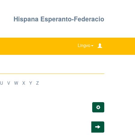
Hispana Esperanto-Federacio
Lingvo
U
V
W
X
Y
Z