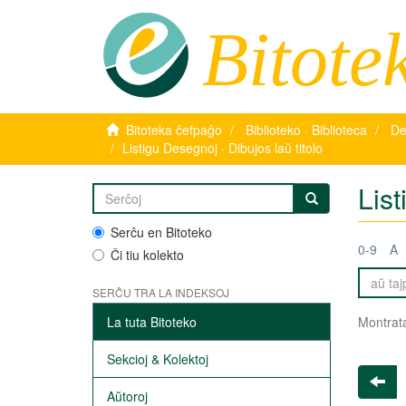
Bitote
Bitoteka ĉefpaĝo
Biblioteko · Biblioteca
De
Listigu Desegnoj · Dibujos laŭ titolo
List
Serĉu en Bitoteko
0-9
A
Ĉi tiu kolekto
SERĈU TRA LA INDEKSOJ
La tuta Bitoteko
Montrata
Sekcioj & Kolektoj
Aŭtoroj