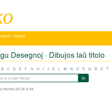
ko
segnoj · Dibujos
igu Desegnoj · Dibujos laŭ titolo
B
C
D
E
F
G
H
I
J
K
L
M
N
O
P
Q
R
S
T
Ek
j rikordoj 29-28 el 48