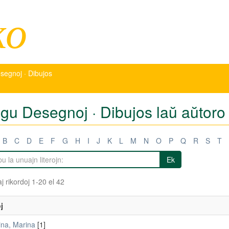
ko
segnoj · Dibujos
igu Desegnoj · Dibujos laŭ aŭtoro
B
C
D
E
F
G
H
I
J
K
L
M
N
O
P
Q
R
S
T
Ek
j rikordoj 1-20 el 42
j
ina, Marina
[1]