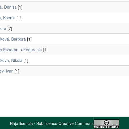
á, Denisa
[1]
a, Ksenia
[1]
Dòra
[7]
ková, Barbora
[1]
a Esperanto-Federacio
[1]
ková, Nikola
[1]
ev, Ivan
[1]
Bajo licencia / Sub licenco Creative Commons