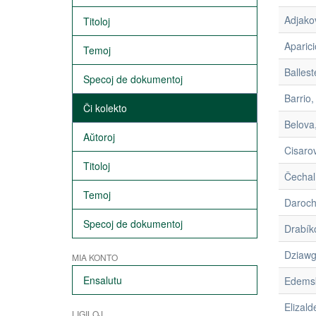
Adjako
Titoloj
Aparici
Temoj
Balles
Specoj de dokumentoj
Barrio,
Ĉi kolekto
Belova,
Aŭtoroj
Cisaro
Titoloj
Čechal,
Temoj
Daroch
Specoj de dokumentoj
Drabík
Dziawg
MIA KONTO
Ensalutu
Edemsk
Elizald
LIGILOJ