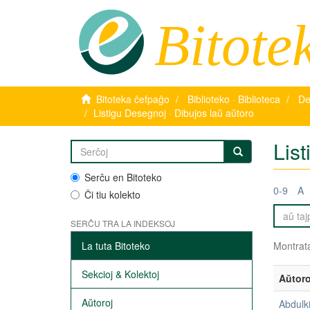
Bitote
Bitoteka ĉefpaĝo
Biblioteko · Biblioteca
De
Listigu Desegnoj · Dibujos laŭ aŭtoro
List
Serĉu en Bitoteko
0-9
A
Ĉi tiu kolekto
SERĈU TRA LA INDEKSOJ
La tuta Bitoteko
Montrata
Sekcioj & Kolektoj
Aŭtoro
Aŭtoroj
Abdulk