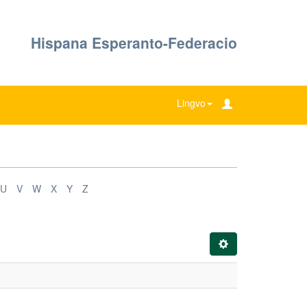
Hispana Esperanto-Federacio
Lingvo
U
V
W
X
Y
Z