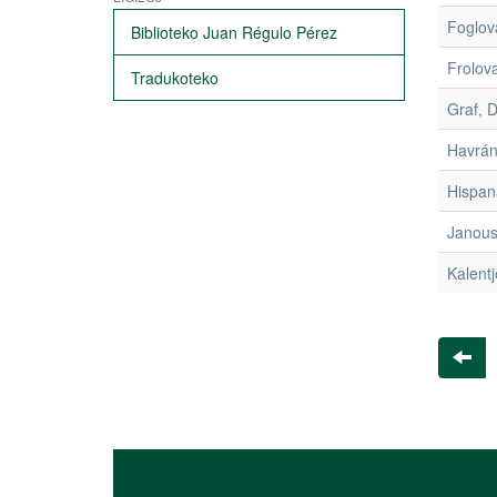
Foglov
Biblioteko Juan Régulo Pérez
Frolov
Tradukoteko
Graf, 
Havrán
Hispan
Janous
Kalentj