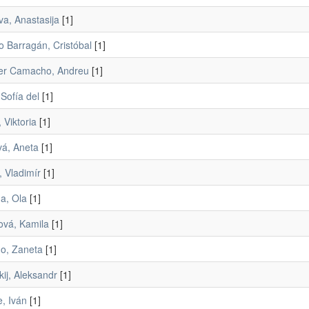
va, Anastasija
[1]
o Barragán, Cristóbal
[1]
ter Camacho, Andreu
[1]
 Sofía del
[1]
 Viktoria
[1]
vá, Aneta
[1]
 Vladimír
[1]
a, Ola
[1]
ová, Kamila
[1]
o, Zaneta
[1]
ij, Aleksandr
[1]
e, Iván
[1]