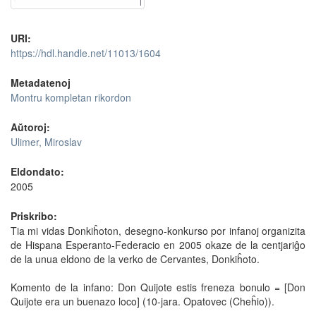
URI:
https://hdl.handle.net/11013/1604
Metadatenoj
Montru kompletan rikordon
Aŭtoroj:
Ulimer, Miroslav
Eldondato:
2005
Priskribo:
Tia mi vidas Donkiĥoton, desegno-konkurso por infanoj organizita
de Hispana Esperanto-Federacio en 2005 okaze de la centjariĝo
de la unua eldono de la verko de Cervantes, Donkiĥoto.
Komento de la infano: Don Quijote estis freneza bonulo = [Don
Quijote era un buenazo loco] (10-jara. Opatovec (Cheĥio)).