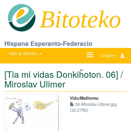
Bitoteko
Hispana Esperanto-Federacio
Vidu la rikordon
Ŝanĝu
Lingvo
navigadon
[Tia mi vidas Donkiĥoton. 06] /
Miroslav Ulimer
Vidu/Malfermu
06-Miroslav-Ulimer.jpg
(32.27Kb)