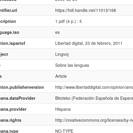
tifier.uri
https://hdl.handle.net/11013/168
cription
1 pdf (4 p.) : il.
guage.iso
es
tion.ispartof
Libertad digital, 23 de febrero, 2011
ject
Lingvoj
e
Sobre las lenguas
e
Article
ation.publisherversion
http://www.libertaddigital.com/opinion/a
ana.dataProvider
Bitoteko (Federación Española de Esper
ana.provider
Hispana
ana.rights
http://creativecommons.org/licenses/by-n
eana.type
NO-TYPE