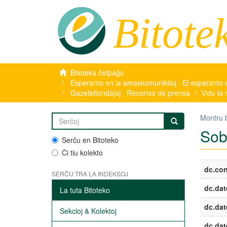
Bitote
Bitoteka ĉefpaĝo
Esperanto en la amaskomunikiloj · El esperanto 
Gazeteltondaĵoj · Recortes de prensa
Vidu la 
Montru 
Sob
Serĉu en Bitoteko
Ĉi tiu kolekto
dc.con
SERĈU TRA LA INDEKSOJ
dc.dat
La tuta Bitoteko
dc.dat
Sekcioj & Kolektoj
dc.dat