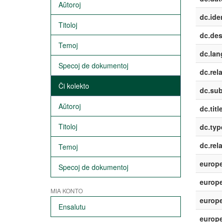
Aŭtoroj
dc.iden
Titoloj
dc.des
Temoj
dc.lan
Specoj de dokumentoj
dc.rela
Ĉi kolekto
dc.sub
Aŭtoroj
dc.titl
Titoloj
dc.typ
dc.rel
Temoj
europe
Specoj de dokumentoj
europe
MIA KONTO
europe
Ensalutu
europ