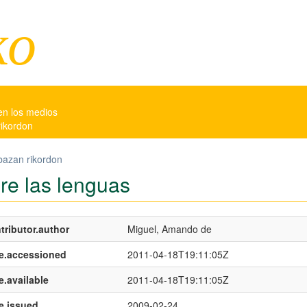
ko
en los medios
rikordon
bazan rikordon
re las lenguas
tributor.author
Miguel, Amando de
e.accessioned
2011-04-18T19:11:05Z
e.available
2011-04-18T19:11:05Z
e.issued
2009-02-24