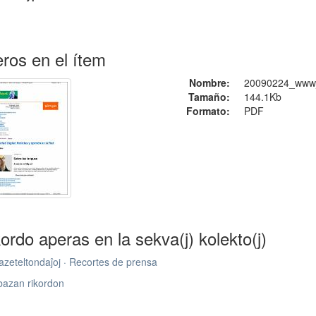
ros en el ítem
Nombre:
20090224_www_li
Tamaño:
144.1Kb
Formato:
PDF
kordo aperas en la sekva(j) kolekto(j)
zeteltondaĵoj · Recortes de prensa
bazan rikordon