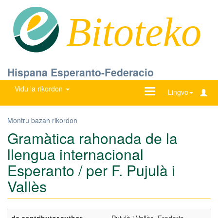
Bitoteko
Hispana Esperanto-Federacio
Vidu la rikordon
Ŝanĝu
Lingvo
navigadon
Montru bazan rikordon
Gramàtica rahonada de la
llengua internacional
Esperanto / per F. Pujulà i
Vallès
dc.contributor.author
Pujulà i Vallès, Frederic