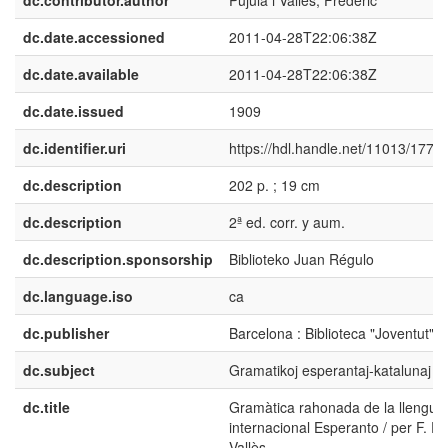
dc.date.accessioned
2011-04-28T22:06:38Z
dc.date.available
2011-04-28T22:06:38Z
dc.date.issued
1909
dc.identifier.uri
https://hdl.handle.net/11013/177
dc.description
202 p. ; 19 cm
dc.description
2ª ed. corr. y aum.
dc.description.sponsorship
Biblioteko Juan Régulo
dc.language.iso
ca
dc.publisher
Barcelona : Biblioteca "Joventut"
dc.subject
Gramatikoj esperantaj-katalunaj
dc.title
Gramàtica rahonada de la llengua
internacional Esperanto / per F. Puj
Vallès