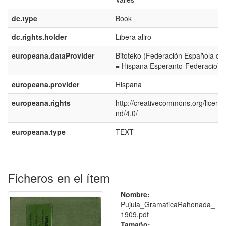
dc.type
Book
dc.rights.holder
Libera aliro
europeana.dataProvider
Bitoteko (Federación Española de
= Hispana Esperanto-Federacio)
europeana.provider
Hispana
europeana.rights
http://creativecommons.org/licens
nd/4.0/
europeana.type
TEXT
Ficheros en el ítem
Nombre:
Pujula_GramaticaRahonada_
1909.pdf
Tamaño: