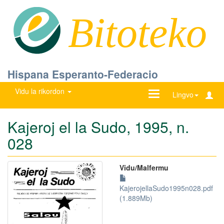
Bitoteko
Hispana Esperanto-Federacio
Vidu la rikordon
Ŝanĝu
Lingvo
navigadon
Kajeroj el la Sudo, 1995, n.
028
Vidu/Malfermu
KajerojellaSudo1995n028.pdf
(1.889Mb)