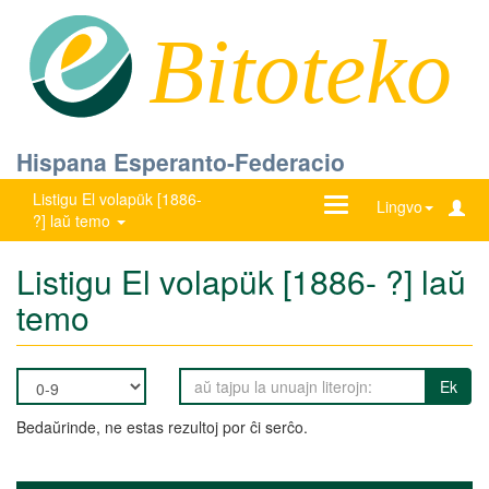
Bitoteko
Hispana Esperanto-Federacio
Listigu El volapük [1886-
Ŝanĝu
Lingvo
?] laŭ temo
navigadon
Listigu El volapük [1886- ?] laŭ
temo
Ek
Bedaŭrinde, ne estas rezultoj por ĉi serĉo.