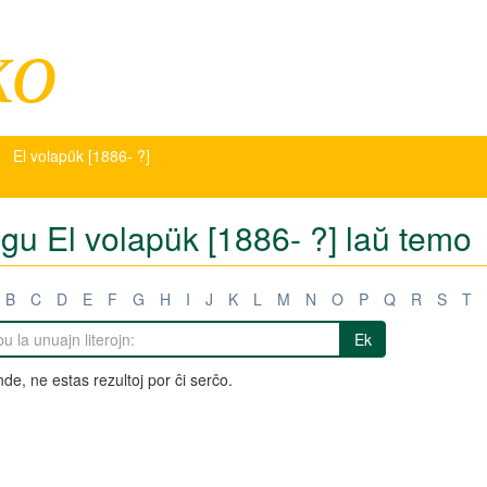
ko
El volapük [1886- ?]
igu El volapük [1886- ?] laŭ temo
B
C
D
E
F
G
H
I
J
K
L
M
N
O
P
Q
R
S
T
Ek
de, ne estas rezultoj por ĉi serĉo.