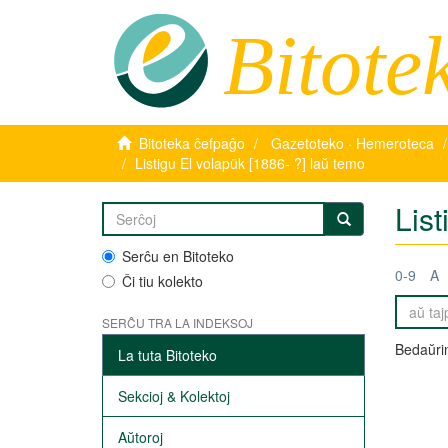
Bitote
Bitoteka ĉefpaĝo
Gazetoteko · Hemeroteca
Listigu El volapük [1886- ?] laŭ temo
List
Serĉu en Bitoteko
0-9
A
Ĉi tiu kolekto
SERĈU TRA LA INDEKSOJ
Bedaŭrin
La tuta Bitoteko
Sekcioj & Kolektoj
Aŭtoroj