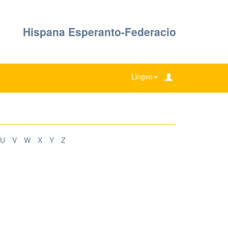
Hispana Esperanto-Federacio
Lingvo
U
V
W
X
Y
Z