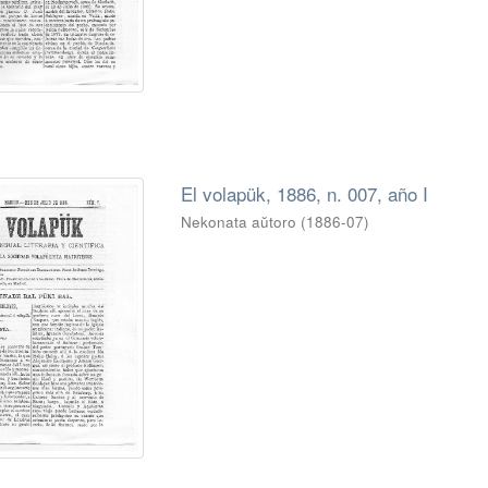
El volapük, 1886, n. 007, año I
Nekonata aŭtoro
(
1886-07
)