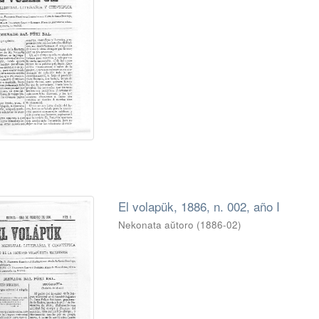
El volapük, 1886, n. 002, año I
Nekonata aŭtoro
(
1886-02
)