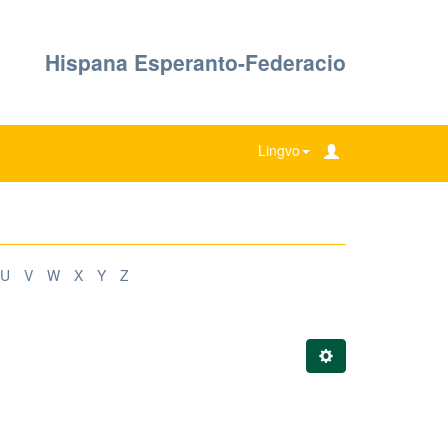
Hispana Esperanto-Federacio
Lingvo
U
V
W
X
Y
Z