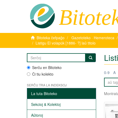
Bitote
Bitoteka ĉefpaĝo
Gazetoteko · Hemeroteca
Listigu El volapük [1886- ?] laŭ titolo
List
Serĉu en Bitoteko
0-9
A
Ĉi tiu kolekto
SERĈU TRA LA INDEKSOJ
La tuta Bitoteko
Montrata
Sekcioj & Kolektoj
Aŭtoroj