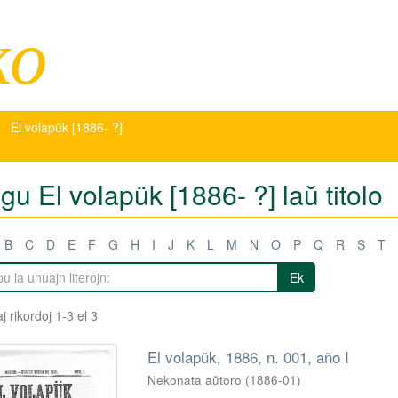
ko
El volapük [1886- ?]
igu El volapük [1886- ?] laŭ titolo
B
C
D
E
F
G
H
I
J
K
L
M
N
O
P
Q
R
S
T
Ek
j rikordoj 1-3 el 3
El volapük, 1886, n. 001, año I
Nekonata aŭtoro
(
1886-01
)