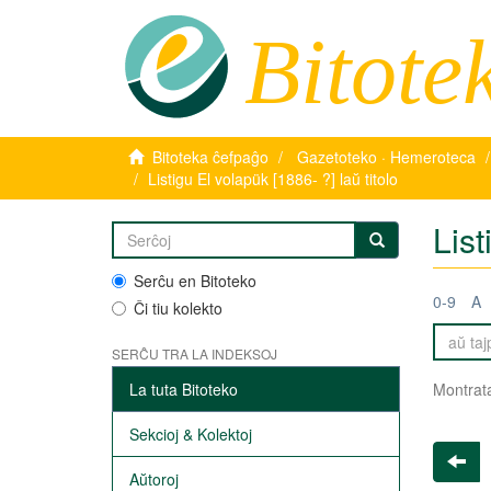
Bitote
Bitoteka ĉefpaĝo
Gazetoteko · Hemeroteca
Listigu El volapük [1886- ?] laŭ titolo
List
Serĉu en Bitoteko
0-9
A
Ĉi tiu kolekto
SERĈU TRA LA INDEKSOJ
La tuta Bitoteko
Montrata
Sekcioj & Kolektoj
Aŭtoroj