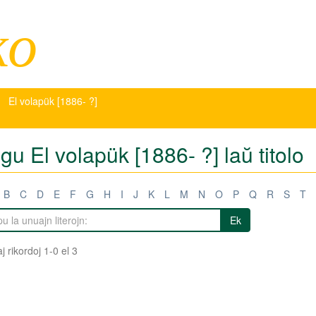
ko
El volapük [1886- ?]
igu El volapük [1886- ?] laŭ titolo
B
C
D
E
F
G
H
I
J
K
L
M
N
O
P
Q
R
S
T
Ek
j rikordoj 1-0 el 3