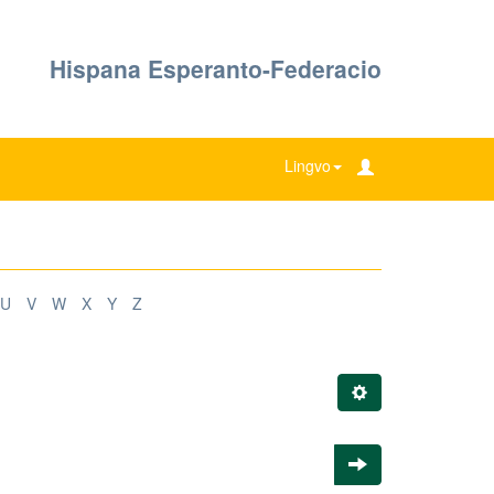
Hispana Esperanto-Federacio
Lingvo
U
V
W
X
Y
Z