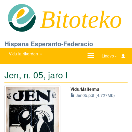
Bitoteko
Hispana Esperanto-Federacio
Vidu la rikordon
Ŝanĝu
Lingvo
navigadon
Jen, n. 05, jaro I
Vidu/Malfermu
Jen05.pdf (4.727Mb)