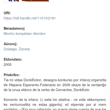
URI:
https://hdl.handle.net/11013/2181
Metadatenoj
Montru kompletan rikordon
Aŭtoroj:
Dziawgo, Zaneta
Eldondato:
2005
Priskribo:
Tia mi vidas Donkiĥoton, desegno-konkurso por infanoj organizita
de Hispana Esperanto-Federacio en 2005 okaze de la centjariĝo
de la unua eldono de la verko de Cervantes, Donkiĥoto
Komento de la infano: Li estis tre obstina - ne volis ekkompreni,
ke ventumueliloj ne estas gigantoj; eĉ elpensis por si mem
sorĉiston = [Era muy cabezota: no quería darse cuenta de que los