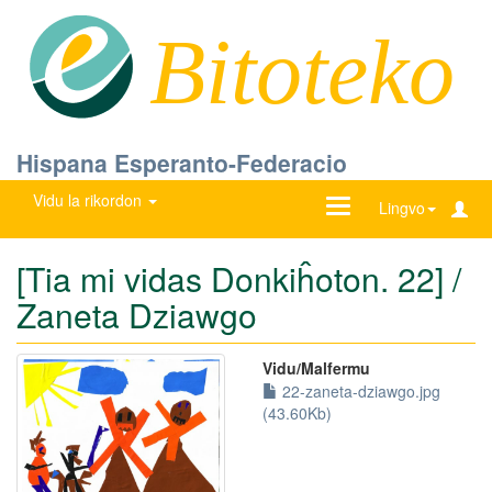
Bitoteko
Hispana Esperanto-Federacio
Vidu la rikordon
Ŝanĝu
Lingvo
navigadon
[Tia mi vidas Donkiĥoton. 22] /
Zaneta Dziawgo
Vidu/Malfermu
22-zaneta-dziawgo.jpg
(43.60Kb)