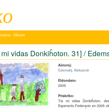
ko
segnoj · Dibujos
a mi vidas Donkiĥoton. 31] / Edem
Aŭtoroj:
Edemskij, Aleksandr
Eldondato:
2005
Priskribo:
Tia mi vidas Donkiĥoton, des
Esperanto-Federacio en 2005 oka