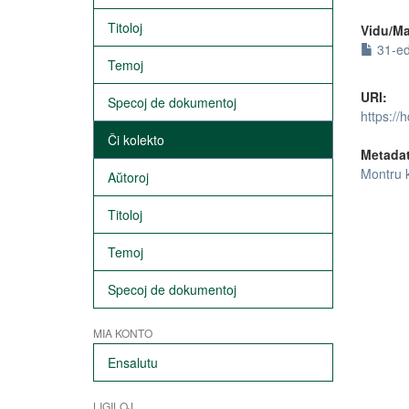
Titoloj
Vidu/Ma
31-ed
Temoj
URI:
Specoj de dokumentoj
https://
Ĉi kolekto
Metada
Montru 
Aŭtoroj
Titoloj
Temoj
Specoj de dokumentoj
MIA KONTO
Ensalutu
LIGILOJ