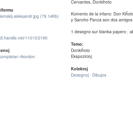
Cervantes, Donkiĥoto
lfermu
Komento de la infano: Don Kiĥoto
emskij-aleksandr.jpg (79.14Kb)
y Sancho Panza son dos amigos a
1 desegno sur blanka papero : ak
hdl.handle.net/11013/2190
Temo:
tenoj
Donkiĥoto
Ekspozicioj
kompletan rikordon
Kolektoj
Desegnoj · Dibujos