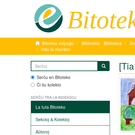
Bitote
Bitoteka ĉefpaĝo
Biblioteko · Biblioteca
De
Vidu la rikordon
[Ti
Serĉu en Bitoteko
Ĉi tiu kolekto
SERĈU TRA LA INDEKSOJ
La tuta Bitoteko
Sekcioj & Kolektoj
Aŭtoroj