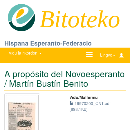
Bitoteko
Hispana Esperanto-Federacio
Vidu la rikordon
Ŝanĝu
Lingvo
navigadon
A propósito del Novoesperanto
/ Martín Bustín Benito
Vidu/Malfermu
19970200_CNT.pdf
(898.1Kb)