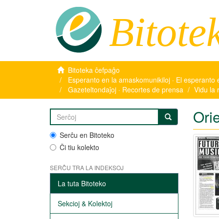
Bitote
Bitoteka ĉefpaĝo
Esperanto en la amaskomunikiloj · El esperanto 
Gazeteltondaĵoj · Recortes de prensa
Vidu la 
Ori
Serĉu en Bitoteko
Ĉi tiu kolekto
SERĈU TRA LA INDEKSOJ
La tuta Bitoteko
Sekcioj & Kolektoj