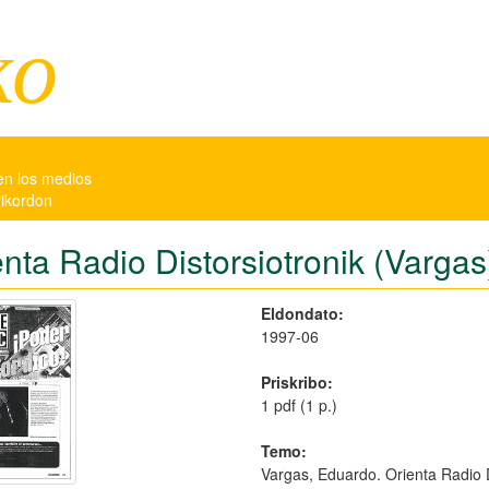
ko
en los medios
rikordon
enta Radio Distorsiotronik (Vargas
Eldondato:
1997-06
Priskribo:
1 pdf (1 p.)
Temo:
Vargas, Eduardo. Orienta Radio D