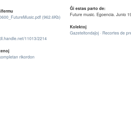
Ĝi estas parto de:
lfermu
Future music. Egoencia. Junio 1
600_FutureMusic.pdf (962.6Kb)
Kolektoj
Gazeteltondaĵoj · Recortes de p
hdl.handle.net/11013/2214
tenoj
kompletan rikordon