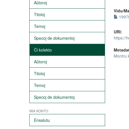
Aŭtoroj
Vidu/Ma
Titoloj
19970
Temoj
URI:
https://
Specoj de dokumentoj
Ĉi kolekto
Metada
Montru 
Aŭtoroj
Titoloj
Temoj
Specoj de dokumentoj
MIA KONTO
Ensalutu