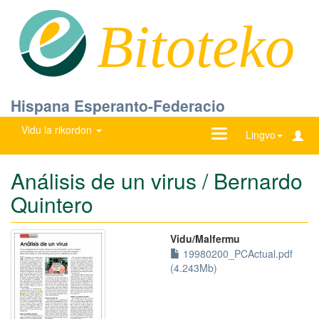
Bitoteko
Hispana Esperanto-Federacio
Vidu la rikordon
Ŝanĝu
Lingvo
navigadon
Análisis de un virus / Bernardo
Quintero
Vidu/Malfermu
19980200_PCActual.pdf
(4.243Mb)