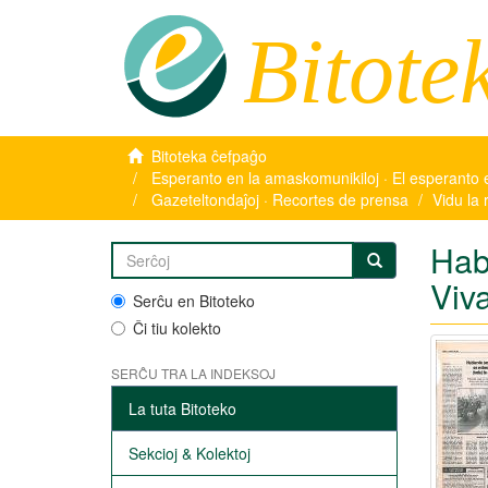
Bitote
Bitoteka ĉefpaĝo
Esperanto en la amaskomunikiloj · El esperanto 
Gazeteltondaĵoj · Recortes de prensa
Vidu la 
Hab
Viv
Serĉu en Bitoteko
Ĉi tiu kolekto
SERĈU TRA LA INDEKSOJ
La tuta Bitoteko
Sekcioj & Kolektoj