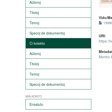
Aŭtoroj
Titoloj
Vidu/Ma
Temoj
19980
Specoj de dokumentoj
URI:
https://
Ĉi kolekto
Metada
Aŭtoroj
Montru 
Titoloj
Temoj
Specoj de dokumentoj
MIA KONTO
Ensalutu