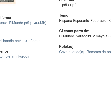
1 pdf (1 p.)
Temo:
lfermu
Hispana Esperanto-Federacio. Ko
502_ElMundo.pdf (1.466Mb)
Ĝi estas parto de:
El Mundo. Valladolid. 2 mayo 19
hdl.handle.net/11013/2239
Kolektoj
tenoj
Gazeteltondaĵoj · Recortes de p
kompletan rikordon