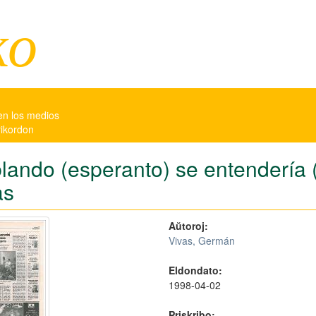
ko
en los medios
rikordon
lando (esperanto) se entendería 
as
Aŭtoroj:
Vivas, Germán
Eldondato:
1998-04-02
Priskribo: