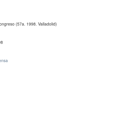
ngreso (57a. 1998. Valladolid)
98
rensa