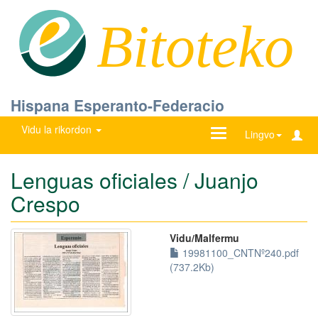
Bitoteko
Hispana Esperanto-Federacio
Vidu la rikordon
Ŝanĝu
Lingvo
navigadon
Lenguas oficiales / Juanjo
Crespo
Vidu/Malfermu
19981100_CNTNº240.pdf
(737.2Kb)