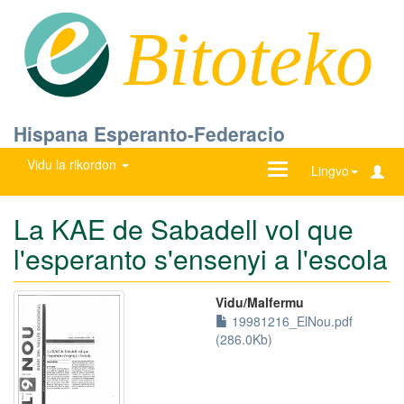
Bitoteko
Hispana Esperanto-Federacio
Vidu la rikordon
Ŝanĝu
Lingvo
navigadon
La KAE de Sabadell vol que
l'esperanto s'ensenyi a l'escola
Vidu/Malfermu
19981216_ElNou.pdf
(286.0Kb)