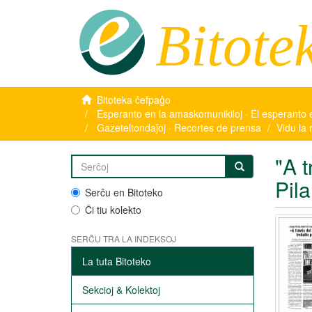
Bitote
Bitoteka ĉefpaĝo
Esperanto en la amaskomunikiloj · El esperanto 
Gazeteltondaĵoj · Recortes de prensa
Vidu la 
"A t
Pila
Serĉu en Bitoteko
Ĉi tiu kolekto
SERĈU TRA LA INDEKSOJ
La tuta Bitoteko
Sekcioj & Kolektoj