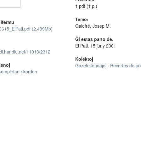
1 pdf (1 p.)
Temo:
lfermu
Galofré, Josep M.
615_ElPati.pdf (2.499Mb)
Ĝi estas parto de:
El Pati. 15 juny 2001
hdl.handle.net/11013/2312
Kolektoj
tenoj
Gazeteltondaĵoj · Recortes de p
kompletan rikordon