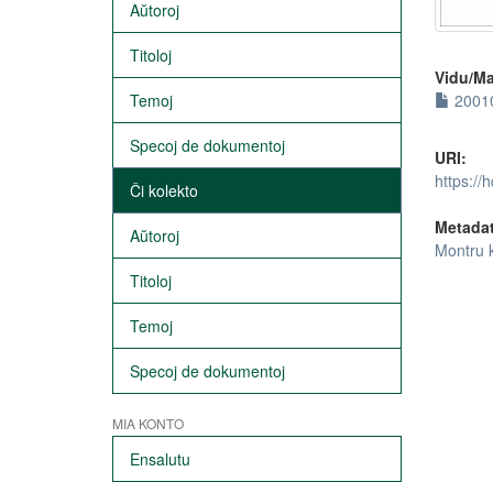
Aŭtoroj
Titoloj
Vidu/Ma
Temoj
20010
Specoj de dokumentoj
URI:
https://
Ĉi kolekto
Metada
Aŭtoroj
Montru 
Titoloj
Temoj
Specoj de dokumentoj
MIA KONTO
Ensalutu