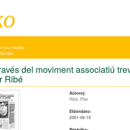
ko
en los medios
rikordon
ravés del moviment associatiú treva
r Ribé
Aŭtoroj:
Ribé, Pilar
Eldondato:
2001-06-15
Priskribo: