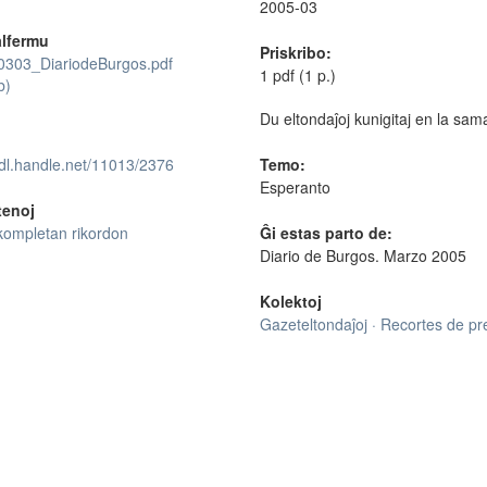
2005-03
lfermu
Priskribo:
303_DiariodeBurgos.pdf
1 pdf (1 p.)
b)
Du eltondaĵoj kunigitaj en la sam
hdl.handle.net/11013/2376
Temo:
Esperanto
tenoj
kompletan rikordon
Ĝi estas parto de:
Diario de Burgos. Marzo 2005
Kolektoj
Gazeteltondaĵoj · Recortes de p