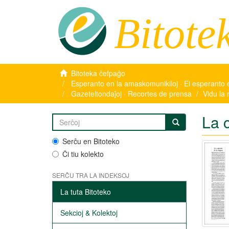
Bitote
Bitoteka ĉefpaĝo
Esperanto en la amaskomunikiloj · El esperanto 
Gazeteltondaĵoj · Recortes de prensa
Vidu la 
La 
Serĉu en Bitoteko
Ĉi tiu kolekto
SERĈU TRA LA INDEKSOJ
La tuta Bitoteko
Sekcioj & Kolektoj