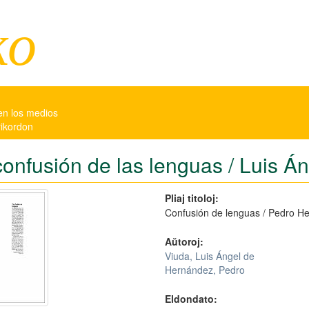
ko
en los medios
rikordon
confusión de las lenguas / Luis Án
Pliaj titoloj:
Confusión de lenguas / Pedro H
Aŭtoroj:
Viuda, Luis Ángel de
Hernández, Pedro
Eldondato: