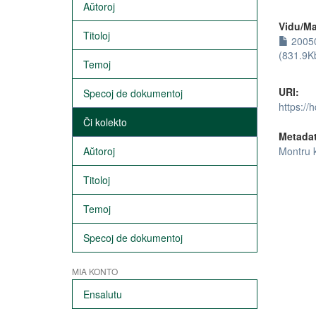
Aŭtoroj
Vidu/Ma
Titoloj
20050
(831.9K
Temoj
URI:
Specoj de dokumentoj
https://
Ĉi kolekto
Metada
Aŭtoroj
Montru 
Titoloj
Temoj
Specoj de dokumentoj
MIA KONTO
Ensalutu