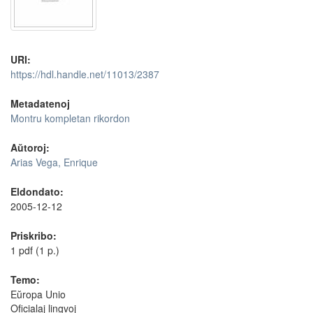
URI:
https://hdl.handle.net/11013/2387
Metadatenoj
Montru kompletan rikordon
Aŭtoroj:
Arias Vega, Enrique
Eldondato:
2005-12-12
Priskribo:
1 pdf (1 p.)
Temo:
Eŭropa Unio
Oficialaj lingvoj