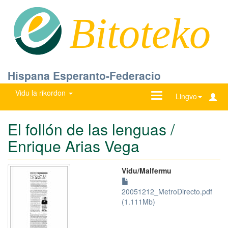
Bitoteko
Hispana Esperanto-Federacio
Vidu la rikordon
Ŝanĝu
Lingvo
navigadon
El follón de las lenguas /
Enrique Arias Vega
Vidu/Malfermu
20051212_MetroDirecto.pdf
(1.111Mb)