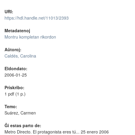
URI:
https://hdl.handle.net/11013/2393
Metadatenoj
Montru kompletan rikordon
Aŭtoroj:
Caldés, Carolina
Eldondato:
2006-01-25
Priskribo:
1 pdf (1 p.)
Temo:
Suárez, Carmen
Ĝi estas parto de:
Metro Directo. El protagonista eres tú... 25 enero 2006