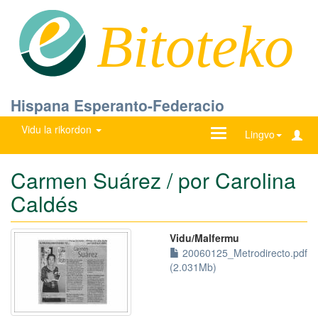
Bitoteko
Hispana Esperanto-Federacio
Vidu la rikordon
Ŝanĝu
Lingvo
navigadon
Carmen Suárez / por Carolina
Caldés
Vidu/Malfermu
20060125_Metrodirecto.pdf
(2.031Mb)