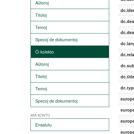
Aŭtoroj
dc.iden
Titoloj
dc.des
Temoj
dc.des
Specoj de dokumentoj
dc.lan
Ĉi kolekto
dc.rela
Aŭtoroj
dc.sub
Titoloj
dc.titl
dc.typ
Temoj
europe
Specoj de dokumentoj
europe
MIA KONTO
europe
Ensalutu
europ