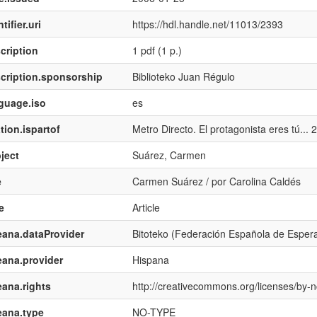
tifier.uri
https://hdl.handle.net/11013/2393
cription
1 pdf (1 p.)
cription.sponsorship
Biblioteko Juan Régulo
guage.iso
es
tion.ispartof
Metro Directo. El protagonista eres tú...
ject
Suárez, Carmen
e
Carmen Suárez / por Carolina Caldés
e
Article
ana.dataProvider
Bitoteko (Federación Española de Esper
ana.provider
Hispana
ana.rights
http://creativecommons.org/licenses/by-n
eana.type
NO-TYPE