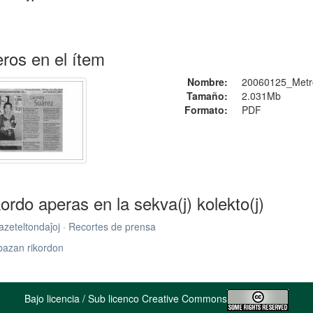
ros en el ítem
Nombre:
20060125_Metro
Tamaño:
2.031Mb
Formato:
PDF
kordo aperas en la sekva(j) kolekto(j)
zeteltondaĵoj · Recortes de prensa
bazan rikordon
Bajo licencia / Sub licenco Creative Commons