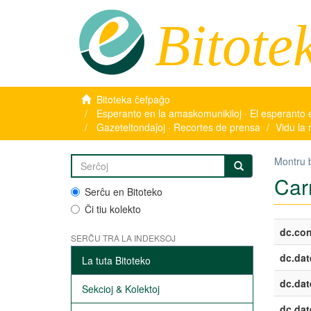
Bitote
Bitoteka ĉefpaĝo
Esperanto en la amaskomunikiloj · El esperanto 
Gazeteltondaĵoj · Recortes de prensa
Vidu la 
Montru 
Car
Serĉu en Bitoteko
Ĉi tiu kolekto
dc.con
SERĈU TRA LA INDEKSOJ
dc.dat
La tuta Bitoteko
dc.dat
Sekcioj & Kolektoj
dc.dat