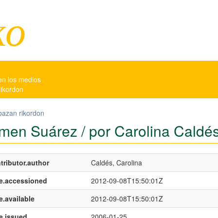
ko
en los medios
rikordon
bazan rikordon
men Suárez / por Carolina Caldé
tributor.author
Caldés, Carolina
e.accessioned
2012-09-08T15:50:01Z
e.available
2012-09-08T15:50:01Z
e.issued
2006-01-25