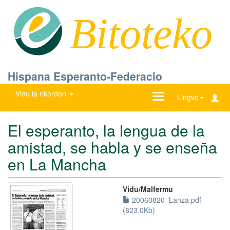
Bitoteko
Hispana Esperanto-Federacio
Vidu la rikordon
Ŝanĝu
Lingvo
navigadon
El esperanto, la lengua de la
amistad, se habla y se enseña
en La Mancha
Vidu/Malfermu
20060820_Lanza.pdf
(823.0Kb)