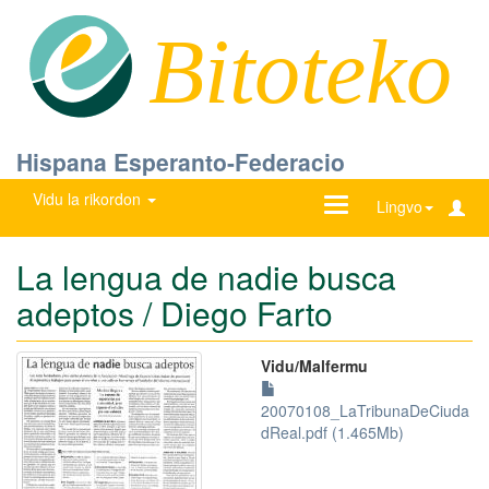
Bitoteko
Hispana Esperanto-Federacio
Vidu la rikordon
Ŝanĝu
Lingvo
navigadon
La lengua de nadie busca
adeptos / Diego Farto
Vidu/Malfermu
20070108_LaTribunaDeCiuda
dReal.pdf (1.465Mb)