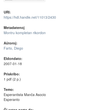
URI:
https://hdl.handle.net/11013/2430
Metadatenoj
Montru kompletan rikordon
Aŭtoroj:
Farto, Diego
Eldondato:
2007-01-18
Priskribo:
1 pdf (2 p.)
Temo:
Esperantista Manĉa Asocio
Esperanto
Ĝi estas parto de: