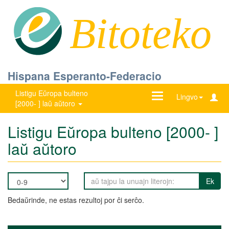
Bitoteko
Hispana Esperanto-Federacio
Listigu Eŭropa bulteno
Ŝanĝu
Lingvo
[2000- ] laŭ aŭtoro
navigadon
Listigu Eŭropa bulteno [2000- ]
laŭ aŭtoro
Ek
Bedaŭrinde, ne estas rezultoj por ĉi serĉo.