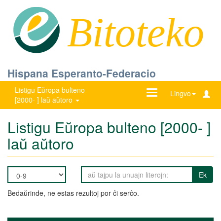
Bitoteko
Hispana Esperanto-Federacio
Listigu Eŭropa bulteno
Ŝanĝu
Lingvo
[2000- ] laŭ aŭtoro
navigadon
Listigu Eŭropa bulteno [2000- ]
laŭ aŭtoro
Ek
Bedaŭrinde, ne estas rezultoj por ĉi serĉo.