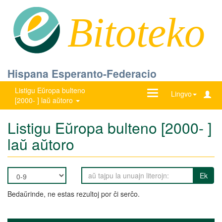
Bitoteko
Hispana Esperanto-Federacio
Listigu Eŭropa bulteno
Ŝanĝu
Lingvo
[2000- ] laŭ aŭtoro
navigadon
Listigu Eŭropa bulteno [2000- ]
laŭ aŭtoro
Ek
Bedaŭrinde, ne estas rezultoj por ĉi serĉo.