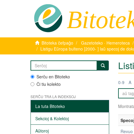
Bitote
Bitoteka ĉefpaĝo
Gazetoteko · Hemeroteca
Listigu Eŭropa bulteno [2000- ] laŭ specoj de do
Lis
Serĉu en Bitoteko
0-9
A
Ĉi tiu kolekto
SERĈU TRA LA INDEKSOJ
La tuta Bitoteko
Montrata
Sekcioj & Kolektoj
Speco
Aŭtoroj
Revuo