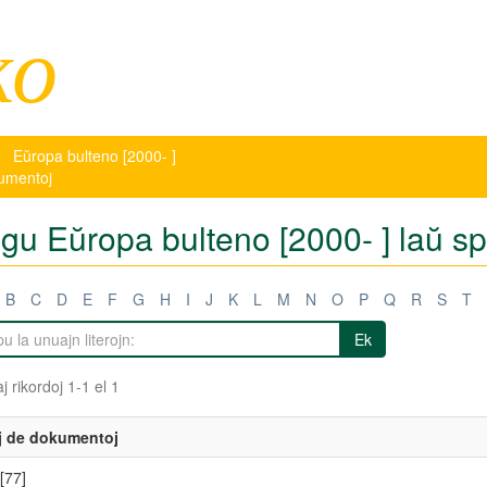
ko
Eŭropa bulteno [2000- ]
kumentoj
tigu Eŭropa bulteno [2000- ] laŭ 
B
C
D
E
F
G
H
I
J
K
L
M
N
O
P
Q
R
S
T
Ek
j rikordoj 1-1 el 1
j de dokumentoj
[77]