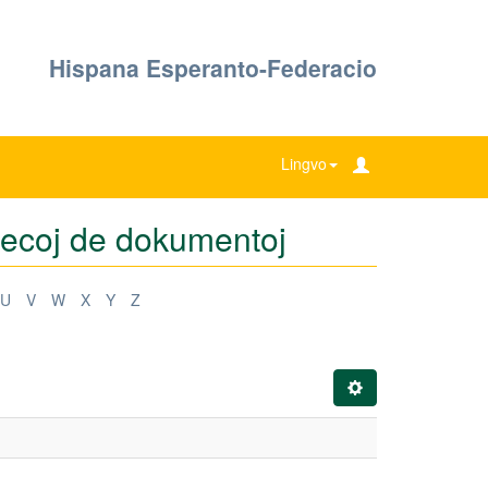
Hispana Esperanto-Federacio
Lingvo
specoj de dokumentoj
U
V
W
X
Y
Z