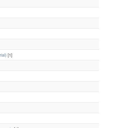
ial)
[1]