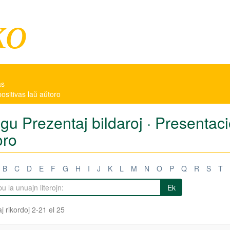
ko
as
positivas laŭ aŭtoro
igu Prezentaj bildaroj · Presentac
oro
B
C
D
E
F
G
H
I
J
K
L
M
N
O
P
Q
R
S
T
Ek
j rikordoj 2-21 el 25