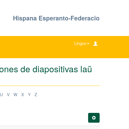
Hispana Esperanto-Federacio
Lingvo
iones de diapositivas laŭ
U
V
W
X
Y
Z