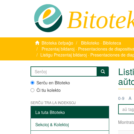
Bitote
Bitoteka ĉefpaĝo
Biblioteko · Biblioteca
Prezentaj bildaroj · Presentaciones de diapositiv
Listigu Prezentaj bildaroj · Presentaciones de dia
List
aŭt
Serĉu en Bitoteko
Ĉi tiu kolekto
0-9
A
SERĈU TRA LA INDEKSOJ
La tuta Bitoteko
Montrata
Sekcioj & Kolektoj