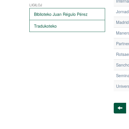
Interna
LIGILOJ
Jornad
Biblioteko Juan Régulo Pérez
Madrid
Tradukoteko
Manero
Partne
Rotsae
Sancho
Semina
Univer