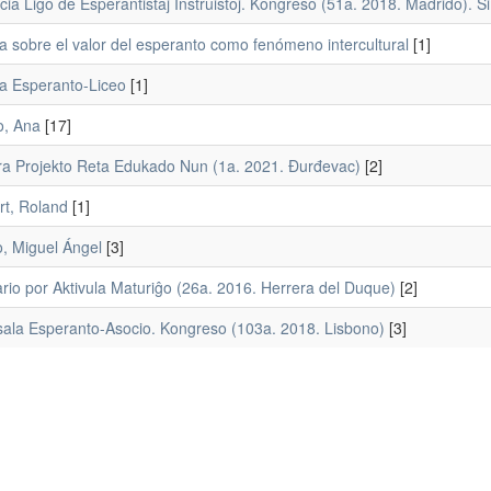
cia Ligo de Esperantistaj Instruistoj. Kongreso (51a. 2018. Madrido). 
a sobre el valor del esperanto como fenómeno intercultural
[1]
a Esperanto-Liceo
[1]
, Ana
[17]
ra Projekto Reta Edukado Nun (1a. 2021. Đurđevac)
[2]
rt, Roland
[1]
, Miguel Ángel
[3]
rio por Aktivula Maturiĝo (26a. 2016. Herrera del Duque)
[2]
sala Esperanto-Asocio. Kongreso (103a. 2018. Lisbono)
[3]