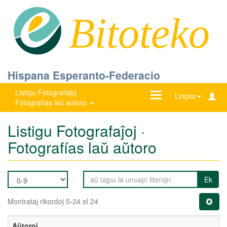
Bitoteko
Hispana Esperanto-Federacio
Listigu Fotografaĵoj ·
Ŝanĝu
Lingvo
Fotografías laŭ aŭtoro
navigadon
Listigu Fotografaĵoj ·
Fotografías laŭ aŭtoro
Ek
Montrataj rikordoj 5-24 el 24
Aŭtoroj