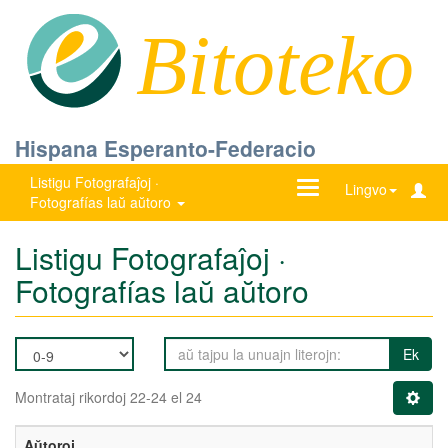
Bitoteko
Hispana Esperanto-Federacio
Listigu Fotografaĵoj ·
Ŝanĝu
Lingvo
Fotografías laŭ aŭtoro
navigadon
Listigu Fotografaĵoj ·
Fotografías laŭ aŭtoro
Ek
Montrataj rikordoj 22-24 el 24
Aŭtoroj