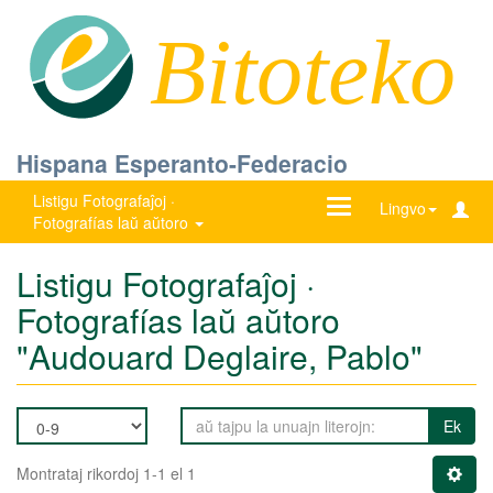
Bitoteko
Hispana Esperanto-Federacio
Listigu Fotografaĵoj ·
Ŝanĝu
Lingvo
Fotografías laŭ aŭtoro
navigadon
Listigu Fotografaĵoj ·
Fotografías laŭ aŭtoro
"Audouard Deglaire, Pablo"
Ek
Montrataj rikordoj 1-1 el 1