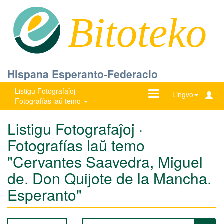
Bitoteko
Hispana Esperanto-Federacio
Listigu Fotografaĵoj ·
Ŝanĝu
Lingvo
Fotografías laŭ temo
navigadon
Listigu Fotografaĵoj ·
Fotografías laŭ temo
"Cervantes Saavedra, Miguel
de. Don Quijote de la Mancha.
Esperanto"