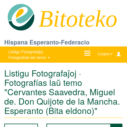
Bitoteko
Hispana Esperanto-Federacio
Listigu Fotografaĵoj ·
Ŝanĝu
Lingvo
Fotografías laŭ temo
navigadon
Listigu Fotografaĵoj ·
Fotografías laŭ temo
"Cervantes Saavedra, Miguel
de. Don Quijote de la Mancha.
Esperanto (Bita eldono)"