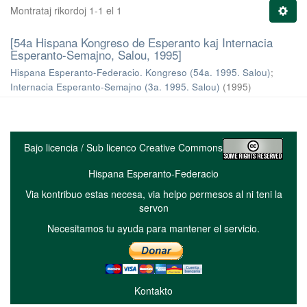
Montrataj rikordoj 1-1 el 1
[54a Hispana Kongreso de Esperanto kaj Internacia
Esperanto-Semajno, Salou, 1995]
Hispana Esperanto-Federacio. Kongreso (54a. 1995. Salou)
;
Internacia Esperanto-Semajno (3a. 1995. Salou)
(
1995
)
Bajo licencia / Sub licenco Creative Commons
Hispana Esperanto-Federacio
Via kontribuo estas necesa, via helpo permesos al ni teni la
servon
Necesitamos tu ayuda para mantener el servicio.
Kontakto