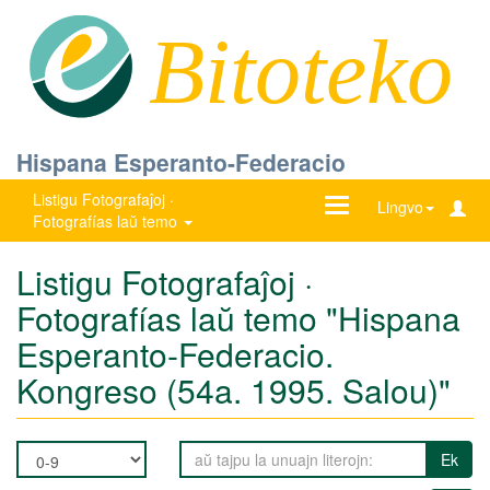
Bitoteko
Hispana Esperanto-Federacio
Listigu Fotografaĵoj ·
Ŝanĝu
Lingvo
Fotografías laŭ temo
navigadon
Listigu Fotografaĵoj ·
Fotografías laŭ temo "Hispana
Esperanto-Federacio.
Kongreso (54a. 1995. Salou)"
Ek