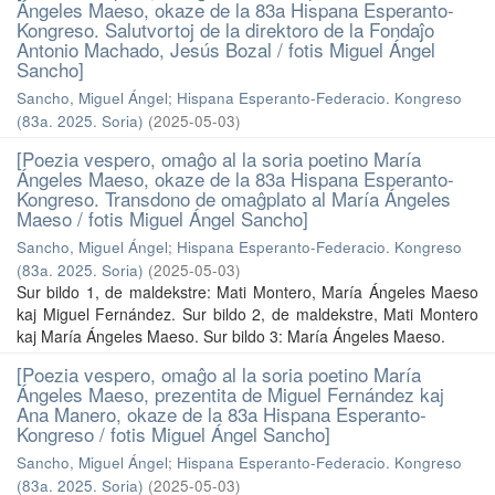
Ángeles Maeso, okaze de la 83a Hispana Esperanto-
Kongreso. Salutvortoj de la direktoro de la Fondaĵo
Antonio Machado, Jesús Bozal / fotis Miguel Ángel
Sancho]
Sancho, Miguel Ángel
;
Hispana Esperanto-Federacio. Kongreso
(83a. 2025. Soria)
(
2025-05-03
)
[Poezia vespero, omaĝo al la soria poetino María
Ángeles Maeso, okaze de la 83a Hispana Esperanto-
Kongreso. Transdono de omaĝplato al María Ángeles
Maeso / fotis Miguel Ángel Sancho]
Sancho, Miguel Ángel
;
Hispana Esperanto-Federacio. Kongreso
(83a. 2025. Soria)
(
2025-05-03
)
Sur bildo 1, de maldekstre: Mati Montero, María Ángeles Maeso
kaj Miguel Fernández. Sur bildo 2, de maldekstre, Mati Montero
kaj María Ángeles Maeso. Sur bildo 3: María Ángeles Maeso.
[Poezia vespero, omaĝo al la soria poetino María
Ángeles Maeso, prezentita de Miguel Fernández kaj
Ana Manero, okaze de la 83a Hispana Esperanto-
Kongreso / fotis Miguel Ángel Sancho]
Sancho, Miguel Ángel
;
Hispana Esperanto-Federacio. Kongreso
(83a. 2025. Soria)
(
2025-05-03
)