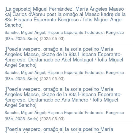
[La gepoetoj Miguel Fernández, María Ángeles Maeso
kaj Carlos d'Abreu post la omaĝo al Maeso kadre de la
83a Hispana Esperanto-Kongreso / fotis Miguel Ángel
Sancho]
Sancho, Miguel Ángel
;
Hispana Esperanto-Federacio. Kongreso
(83a. 2025. Soria)
(
2025-05-03
)
[Poezia vespero, omaĝo al la soria poetino María
Ángeles Maeso, okaze de la 83a Hispana Esperanto-
Kongreso. Deklamado de Abel Montagut / fotis Miguel
Ángel Sancho]
Sancho, Miguel Ángel
;
Hispana Esperanto-Federacio. Kongreso
(83a. 2025. Soria)
(
2025-05-03
)
[Poezia vespero, omaĝo al la soria poetino María
Ángeles Maeso, okaze de la 83a Hispana Esperanto-
Kongreso. Deklamado de Ana Manero / fotis Miguel
Ángel Sancho]
Sancho, Miguel Ángel
;
Hispana Esperanto-Federacio. Kongreso
(83a. 2025. Soria)
(
2025-05-03
)
[Poezia vespero, omaĝo al la soria poetino María