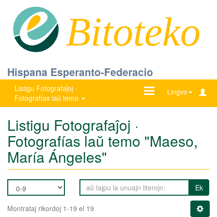
Bitoteko
Hispana Esperanto-Federacio
Listigu Fotografaĵoj ·
Ŝanĝu
Lingvo
Fotografías laŭ temo
navigadon
Listigu Fotografaĵoj ·
Fotografías laŭ temo "Maeso,
María Ángeles"
Ek
Montrataj rikordoj 1-19 el 19