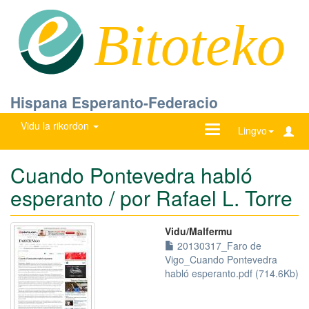
Bitoteko
Hispana Esperanto-Federacio
Vidu la rikordon
Ŝanĝu
Lingvo
navigadon
Cuando Pontevedra habló
esperanto / por Rafael L. Torre
Vidu/Malfermu
20130317_Faro de
Vigo_Cuando Pontevedra
habló esperanto.pdf (714.6Kb)