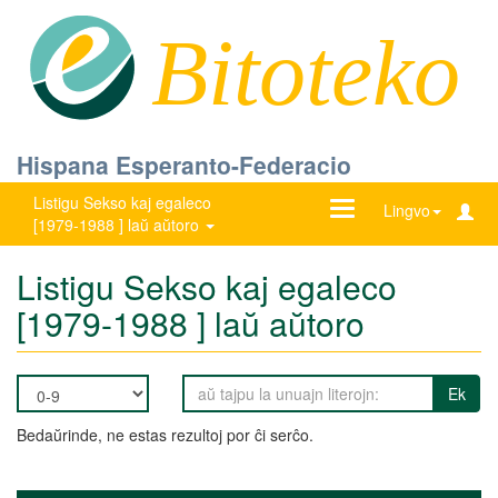
Bitoteko
Hispana Esperanto-Federacio
Listigu Sekso kaj egaleco
Ŝanĝu
Lingvo
[1979-1988 ] laŭ aŭtoro
navigadon
Listigu Sekso kaj egaleco
[1979-1988 ] laŭ aŭtoro
Ek
Bedaŭrinde, ne estas rezultoj por ĉi serĉo.